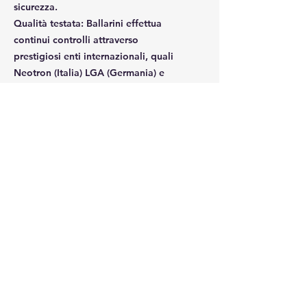
sicurezza.
Qualità testata
: Ballarini effettua
continui controlli attraverso
prestigiosi enti internazionali, quali
Neotron (Italia) LGA (Germania) e
Danish Institute (Danimarca) per
assicurare l’assoluta idoneità
alimentare e sicurezza dei propri
rivestimenti antiaderenti.
Spedizione gratuita in Torino
per ordini superiori a €45
ATTENZIO
NE
Il prezzo reale
dell'articolo
non è quello
qui indicato.