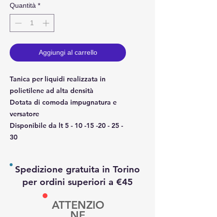
Quantità
*
Aggiungi al carrello
Tanica per liquidi realizzata in
polietilene ad alta densità
Dotata di comoda impugnatura e
versatore
Disponibile da lt 5 - 10 -15 -20 - 25 -
30
Spedizione gratuita in Torino
per ordini superiori a €45
ATTENZIO
NE