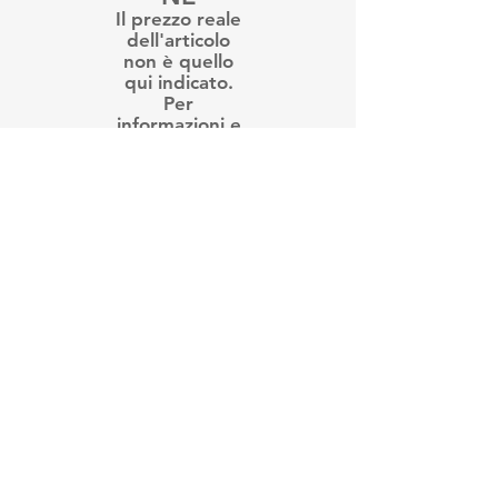
Il prezzo reale
dell'articolo
non è quello
qui indicato.
Per
informazioni e
disponibilità ti
preghiamo di
contattarci
Trovaci su instagram e facebook
LARA s.n.c. di Alfero Roberto e Luca
P.I.
00946700010