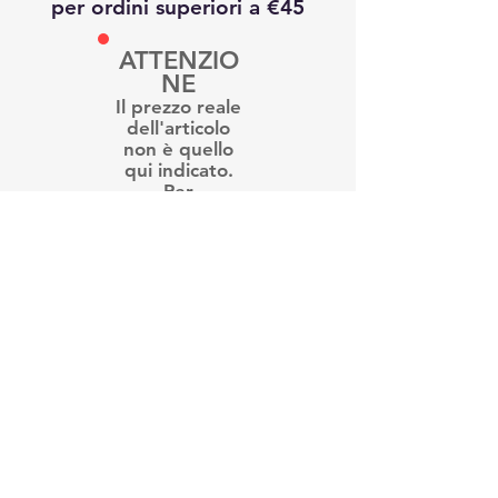
per ordini superiori a €45
ATTENZIO
NE
Il prezzo reale
dell'articolo
non è quello
qui indicato.
Per
informazioni e
disponibilità ti
preghiamo di
contattarci
Trovaci su instagram e facebook
LARA s.n.c. di Alfero Roberto e Luca
P.I.
00946700010