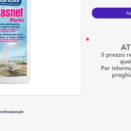
Ag
AT
Il prezzo r
quel
Per informa
preghi
professionale