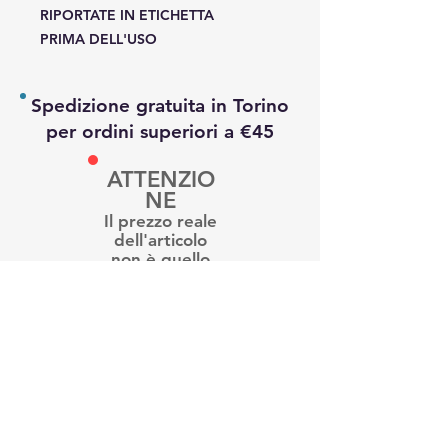
RIPORTATE IN ETICHETTA
PRIMA DELL'USO
Spedizione gratuita in Torino
per ordini superiori a €45
ATTENZIO
NE
Il prezzo reale
dell'articolo
non è quello
qui indicato.
Per
informazioni e
disponibilità ti
preghiamo di
contattarci