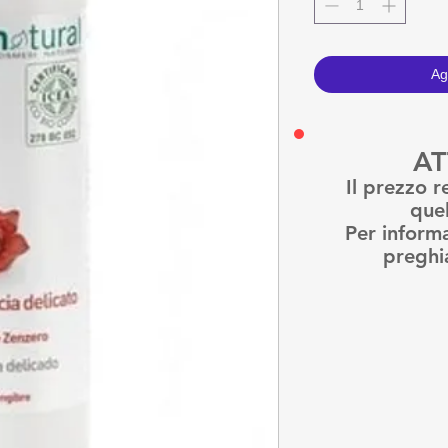
Ag
AT
Il prezzo r
quel
Per informa
preghi