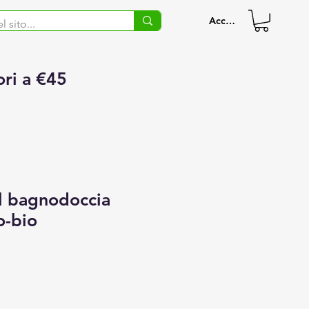
Accedi
ori a €45
l bagnodoccia
o-bio