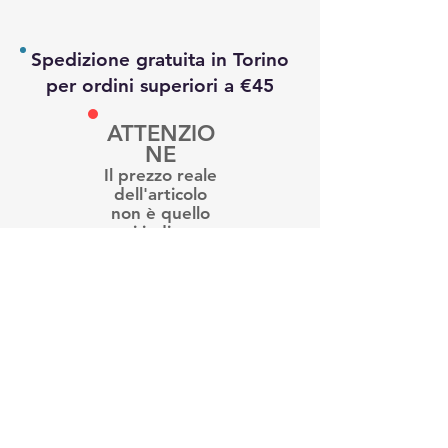
Spedizione gratuita in Torino
per ordini superiori a €45
ATTENZIO
NE
Il prezzo reale
dell'articolo
non è quello
qui indicato.
Per
informazioni e
disponibilità ti
preghiamo di
contattarci
Trovaci su instagram e facebook