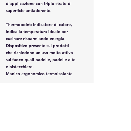
d’applicazione con triplo strato di
superficie antiaderente.
Thermopoint
: Indicatore di calore,
indica la temperatura ideale per
cucinare risparmiando energia.
Dispositivo presente sui prodotti
che richiedono un uso molto attivo
sul fuoco quali padelle, padelle alte
e bistecchiere.
Manico ergonomico termoisolante
Spedizione gratuita in Torino
per ordini superiori a €45
ATTENZIO
NE
Il prezzo reale