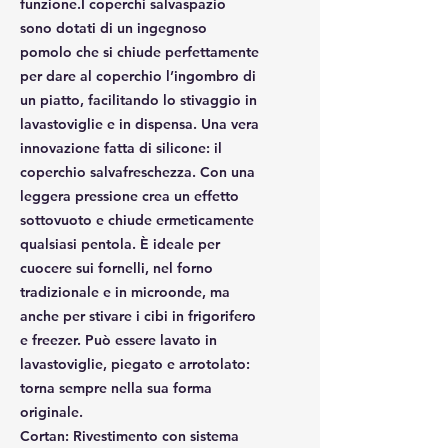
funzione.I coperchi salvaspazio
sono dotati di un ingegnoso
pomolo che si chiude perfettamente
per dare al coperchio l’ingombro di
un piatto, facilitando lo stivaggio in
lavastoviglie e in dispensa. Una vera
innovazione fatta di silicone: il
coperchio salvafreschezza. Con una
leggera pressione crea un effetto
sottovuoto e chiude ermeticamente
qualsiasi pentola. È ideale per
cuocere sui fornelli, nel forno
tradizionale e in microonde, ma
anche per stivare i cibi in frigorifero
e freezer. Può essere lavato in
lavastoviglie, piegato e arrotolato:
torna sempre nella sua forma
originale.
Cortan
: Rivestimento con sistema